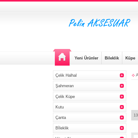
Yeni Ürünler
Bileklik
Küpe
A
Çelik Halhal
Şahmeran
Çelik Küpe
Kutu
13
Çanta
Bİleklik