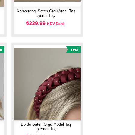
Kahverengi Saten Örgü Arası Taş
Şeritli Taç
₺339,99
KDV Dahil
Bordo Saten Örgü Model Taş
İşlemeli Taç