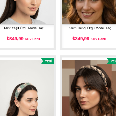
Mint Yeşil Örgü Model Taç
Krem Rengi Örgü Model Taç
₺349,99
₺349,99
KDV Dahil
KDV Dahil