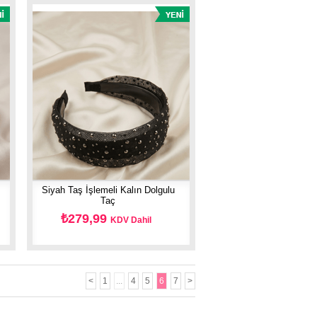
Siyah Taş İşlemeli Kalın Dolgulu
Taç
₺279,99
KDV Dahil
<
1
...
4
5
6
7
>