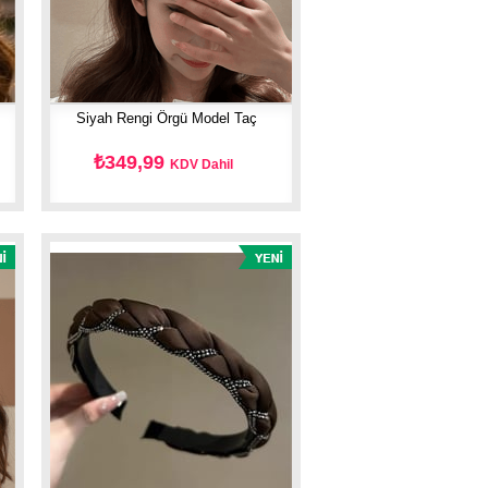
Siyah Rengi Örgü Model Taç
₺349,99
KDV Dahil