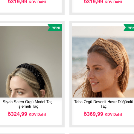
₺319,99
₺319,99
KDV Dahil
KDV Dahil
Siyah Saten Örgü Model Taş
Taba Örgü Desenli Hasır Düğümlü
İşlemeli Taç
Taç
₺324,99
₺369,99
KDV Dahil
KDV Dahil