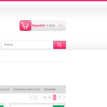
Sepetim
0
Ürün
re (A>Z)
Ürün Adına Göre (Z<A)
Stoktakiler
<
1
...
4
5
6
7
>