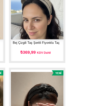
Bej Çizgili Taş Şeritli Fiyonklu Taç
₺369,99
KDV Dahil