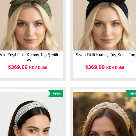
aki Yeşil Fitilli Kumaş Taş Şeritli
Siyah Fitilli Kumaş Taş Şeritli Taç
Taç
₺369,99
₺369,99
KDV Dahil
KDV Dahil