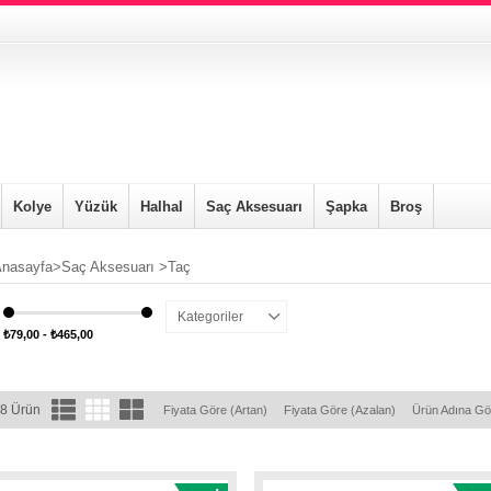
Kolye
Yüzük
Halhal
Saç Aksesuarı
Şapka
Broş
nasayfa
>
Saç Aksesuarı
>
Taç
Kategoriler
₺79,00 - ₺465,00
8 Ürün
Fiyata Göre (Artan)
Fiyata Göre (Azalan)
Ürün Adına Gö