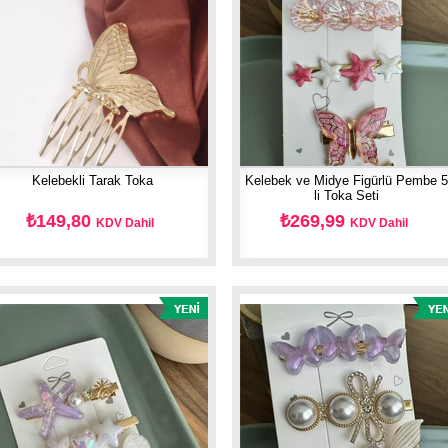
Kelebekli Tarak Toka
Kelebek ve Midye Figürlü Pembe 
li Toka Seti
₺149,80
₺269,99
KDV Dahil
KDV Dahil