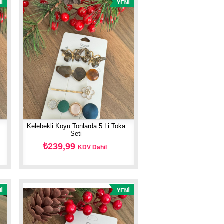
Kelebekli Koyu Tonlarda 5 Li Toka
Seti
₺239,99
KDV Dahil