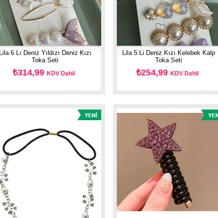
Lila 6 Lı Deniz Yıldızı Deniz Kızı
Lila 5 Li Deniz Kızı Kelebek Kalp
Toka Seti
Toka Seti
₺314,99
₺254,99
KDV Dahil
KDV Dahil