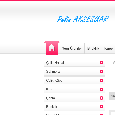
Yeni Ürünler
Bileklik
Küpe
A
Çelik Halhal
Şahmeran
Çelik Küpe
Kutu
96
Çanta
Bİleklik