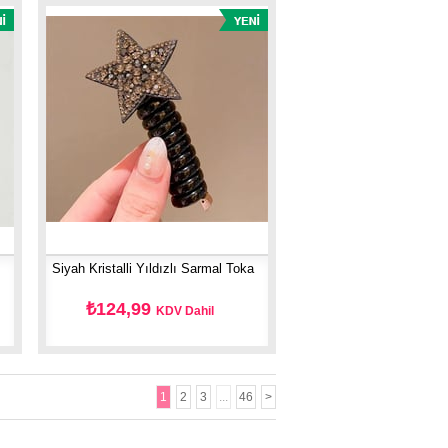
Siyah Kristalli Yıldızlı Sarmal Toka
₺124,99
KDV Dahil
1
2
3
...
46
>