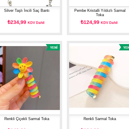
Silver Taşlı İncili Saç Bantı
Pembe Kristalli Yıldızlı Sarmal
Toka
₺234,99
₺124,99
KDV Dahil
KDV Dahil
Renkli Çiçekli Sarmal Toka
Renkli Sarmal Toka