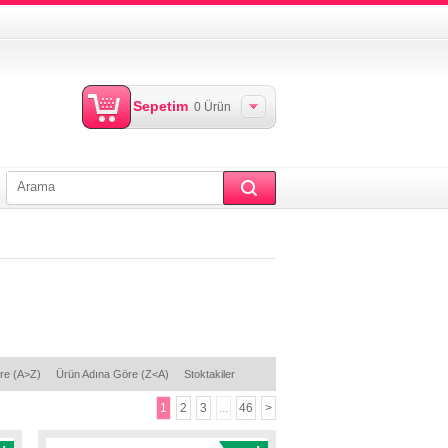
Sepetim
0
Ürün
re (A>Z)
Ürün Adına Göre (Z<A)
Stoktakiler
1
2
3
...
46
>