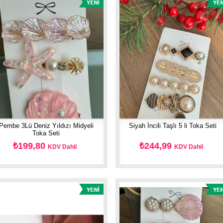
Pembe 3Lü Deniz Yıldızı Midyeli
Siyah İncili Taşlı 5 li Toka Seti
Toka Seti
₺199,80
₺244,99
KDV Dahil
KDV Dahil