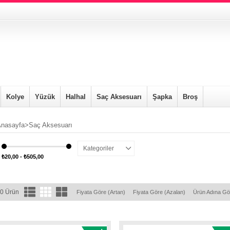
Kolye
Yüzük
Halhal
Saç Aksesuarı
Şapka
Broş
nasayfa
>
Saç Aksesuarı
Kategoriler
₺20,00 - ₺505,00
0 Ürün
Fiyata Göre (Artan)
Fiyata Göre (Azalan)
Ürün Adına Gö