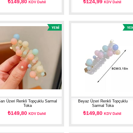
₺149,80
₺124,99
KDV Dahil
KDV Dahil
arı Üzeri Renkli Topçuklu Sarmal
Beyaz Üzeri Renkli Topçuklu
Toka
Sarmal Toka
₺149,80
₺149,80
KDV Dahil
KDV Dahil