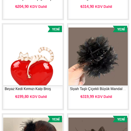
₺204,90
₺314,90
KDV Dahil
KDV Dahil
Beyaz Kedi Kırmızı Kalp Broş
Siyah Taşlı Çiçekli Büyük Mandal Toka
₺199,80
₺319,99
KDV Dahil
KDV Dahil