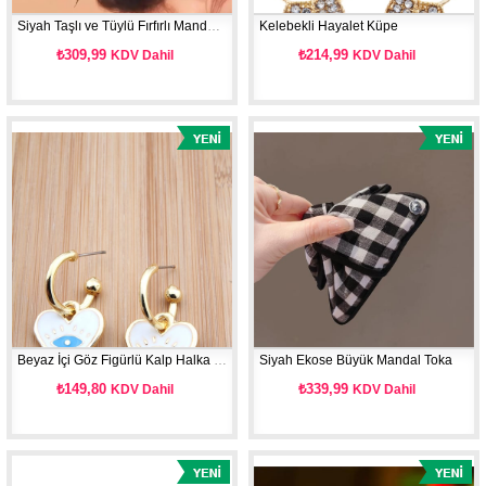
Siyah Taşlı ve Tüylü Fırfırlı Mandal Toka Orta Boy
Kelebekli Hayalet Küpe
₺309,99
₺214,99
KDV Dahil
KDV Dahil
Beyaz İçi Göz Figürlü Kalp Halka Küpe
Siyah Ekose Büyük Mandal Toka
₺149,80
₺339,99
KDV Dahil
KDV Dahil