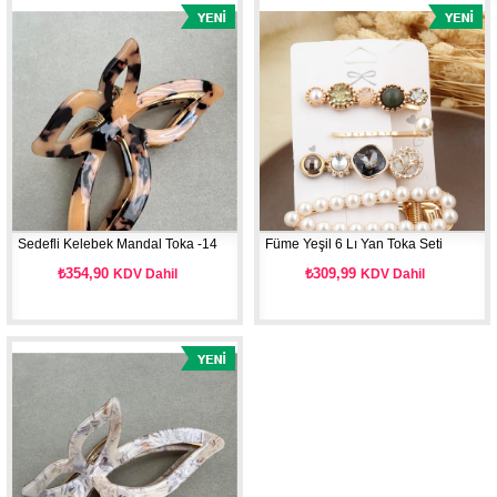
Sedefli Kelebek Mandal Toka -14
Füme Yeşil 6 Lı Yan Toka Seti
₺354,90
₺309,99
KDV Dahil
KDV Dahil