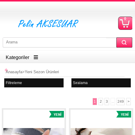
0
S
Ü
Kategoriler
Anasayfa
>
Yeni Sezon Ürünleri
Filtreleme
Sıralama
1
2
3
...
249
>