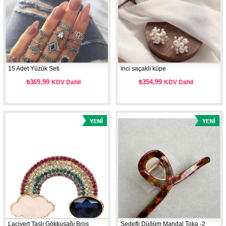
15 Adet Yüzük Seti
inci saçaklı küpe
₺369,99
₺354,99
KDV Dahil
KDV Dahil
Lacivert Taşlı Gökkuşağı Broş
Sedefli Düğüm Mandal Toka -2