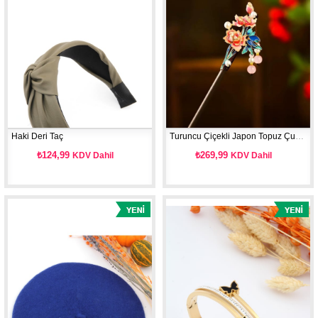
Haki Deri Taç
Turuncu Çiçekli Japon Topuz Çubuğu
₺124,99
₺269,99
KDV Dahil
KDV Dahil