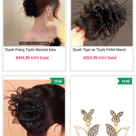
Siyah Peluş Tüylü Mandal toka
Siyah Taşlı ve Tüylü Fırfırlı Mandal Toka Büyük Boy
₺344,99
₺324,99
KDV Dahil
KDV Dahil