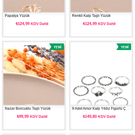
Papatya Yüzük
Renkli Kalp Taşlı Yüzük
₺124,99
₺124,99
KDV Dahil
KDV Dahil
Nazar Boncuklu Taşlı Yüzük
9 Adet Amor Kalp Yıldız Figürlü Çoklu Yüzük Seti
₺99,99
₺149,80
KDV Dahil
KDV Dahil