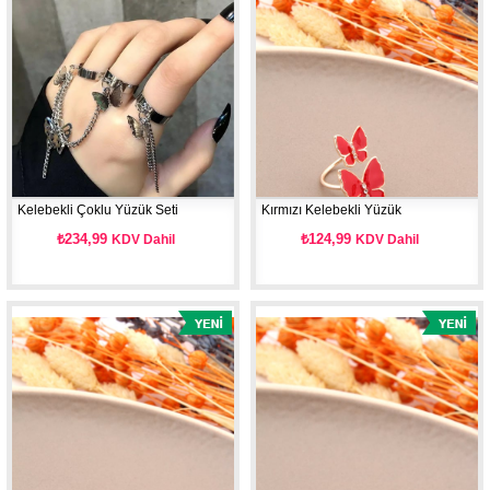
Kelebekli Çoklu Yüzük Seti
Kırmızı Kelebekli Yüzük
₺234,99
₺124,99
KDV Dahil
KDV Dahil