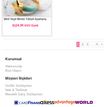
Mint Yeşil Mineli Yıldızlı Ayarlanabilir Yüzük
₺124,99
KDV Dahil
1
2
3
...
5
>
Kurumsal
Hakkımızda
Bize Ulaşın
Müşteri İlişkileri
Gizlilik Sözleşmesi
İade & Teslimat
Mesafeli Satış Sözleşmesi