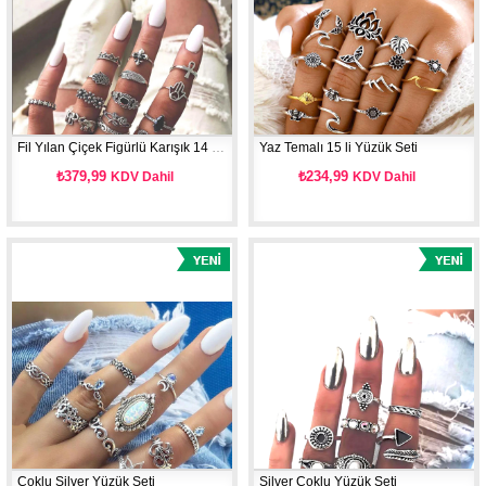
Fil Yılan Çiçek Figürlü Karışık 14 lü Yüzük Seti
Yaz Temalı 15 li Yüzük Seti
₺379,99
₺234,99
KDV Dahil
KDV Dahil
Çoklu Silver Yüzük Seti
Silver Çoklu Yüzük Seti