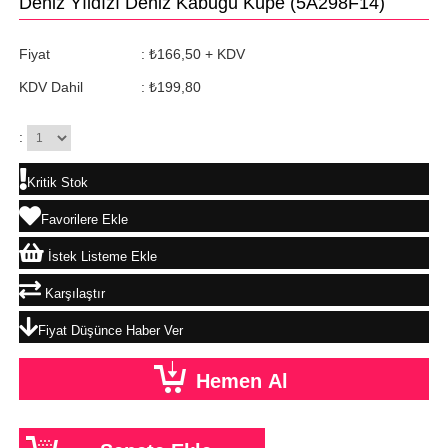
Deniz Yıldızı Deniz Kabuğu Küpe
(5A298F14)
Fiyat
:
₺166,50
+ KDV
KDV Dahil
:
₺199,80
:
Kritik Stok
Favorilere Ekle
İstek Listeme Ekle
Karşılaştır
Fiyat Düşünce Haber Ver