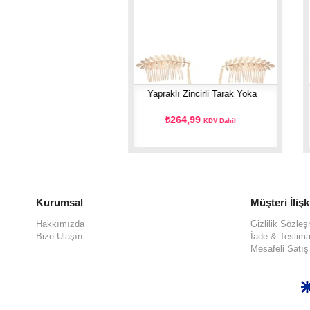
şil Fiyonk Toka
Yapraklı Zincirli Tarak Yoka
84,99
₺264,99
KDV Dahil
KDV Dahil
Kurumsal
Müşteri İlişk
Hakkımızda
Gizlilik Sözle
Bize Ulaşın
İade & Teslima
Mesafeli Satı