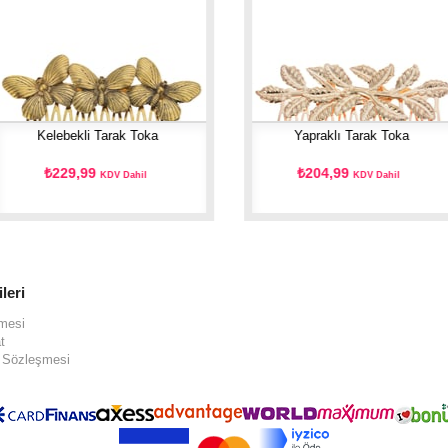
Kelebekli Tarak Toka
Yapraklı Tarak Toka
₺229,99
₺204,99
KDV Dahil
KDV Dahil
ileri
şmesi
t
ş Sözleşmesi