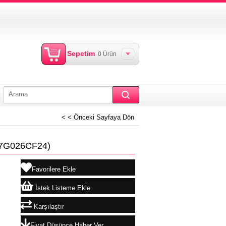
Sepetim
0
Ürün
< < Önceki Sayfaya Dön
7G026CF24)
Favorilere Ekle
İstek Listeme Ekle
Karşılaştır
Fiyat Düşünce Haber Ver