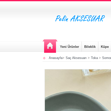
Yeni Ürünler
Bileklik
Küpe
Anasayfa
>
Saç Aksesuarı
>
Toka
>
Somon 