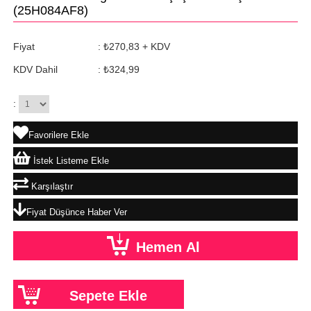
(25H084AF8)
Fiyat
:
₺270,83
+ KDV
KDV Dahil
:
₺324,99
:
Favorilere Ekle
İstek Listeme Ekle
Karşılaştır
Fiyat Düşünce Haber Ver