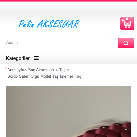
0
S
Ü
Kategoriler
Anasayfa
>
Saç Aksesuarı
>
Taç
>
Bordo Saten Örgü Model Taş İşlemeli Taç