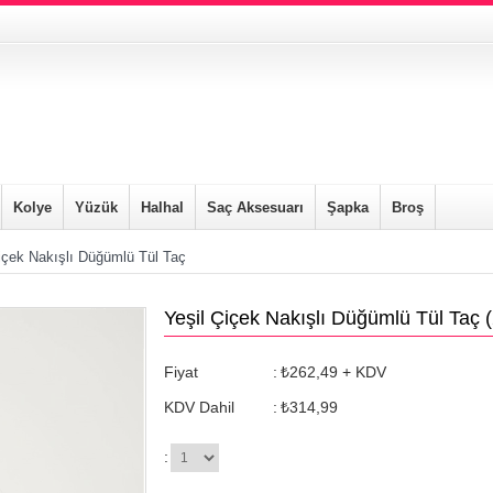
Kolye
Yüzük
Halhal
Saç Aksesuarı
Şapka
Broş
içek Nakışlı Düğümlü Tül Taç
Yeşil Çiçek Nakışlı Düğümlü Tül Taç
Fiyat
:
₺262,49
+ KDV
KDV Dahil
:
₺314,99
: