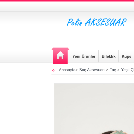
Yeni Ürünler
Bileklik
Küpe
Anasayfa
>
Saç Aksesuarı
>
Taç
>
Yeşil Ç