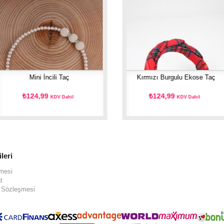
Mini İncili Taç
Kırmızı Burgulu Ekose Taç
₺124,99
₺124,99
KDV Dahil
KDV Dahil
ileri
şmesi
t
ş Sözleşmesi