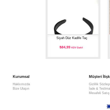
 Ekoseli Bombeli Taç
Siyah Düz Kadife Taç
09,99
₺84,99
KDV Dahil
KDV Dahil
Kurumsal
Müşteri İlişk
Hakkımızda
Gizlilik Sözle
Bize Ulaşın
İade & Teslima
Mesafeli Satı