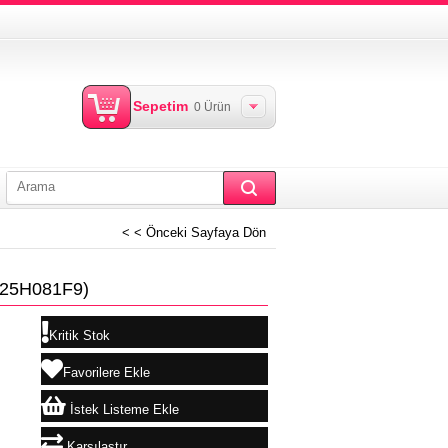
Sepetim
0
Ürün
< < Önceki Sayfaya Dön
(25H081F9)
Kritik Stok
Favorilere Ekle
İstek Listeme Ekle
Karşılaştır