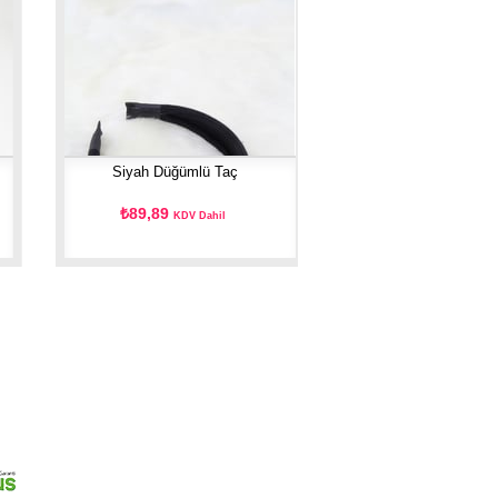
Siyah Düğümlü Taç
₺89,89
KDV Dahil