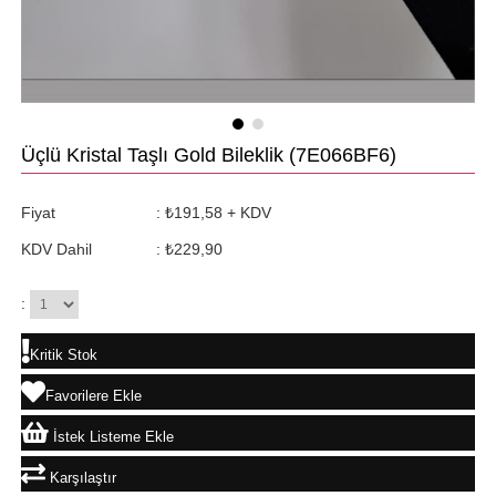
Üçlü Kristal Taşlı Gold Bileklik
(7E066BF6)
Fiyat
:
₺191,58
+ KDV
KDV Dahil
:
₺229,90
:
Kritik Stok
Favorilere Ekle
İstek Listeme Ekle
Karşılaştır