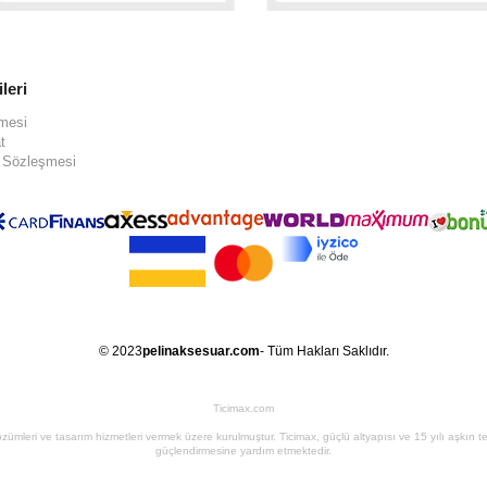
ileri
şmesi
t
ş Sözleşmesi
© 2023
pelinaksesuar.com
- Tüm Hakları Saklıdır.
Ticimax.com
ret çözümleri ve tasarım hizmetleri vermek üzere kurulmuştur. Ticimax, güçlü altyapısı ve 15 yılı aşkın
güçlendirmesine yardım etmektedir.