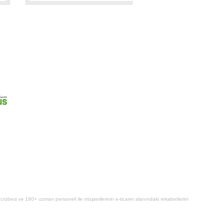
 tecrübesi ve 180+ uzman personeli ile müşterilerinin e-ticaret alanındaki rekabetlerini