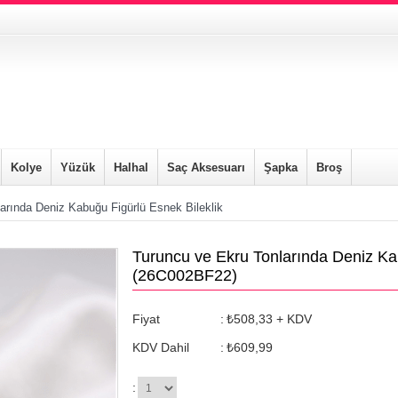
Kolye
Yüzük
Halhal
Saç Aksesuarı
Şapka
Broş
arında Deniz Kabuğu Figürlü Esnek Bileklik
Turuncu ve Ekru Tonlarında Deniz Kab
(26C002BF22)
Fiyat
:
₺508,33
+ KDV
KDV Dahil
:
₺609,99
: