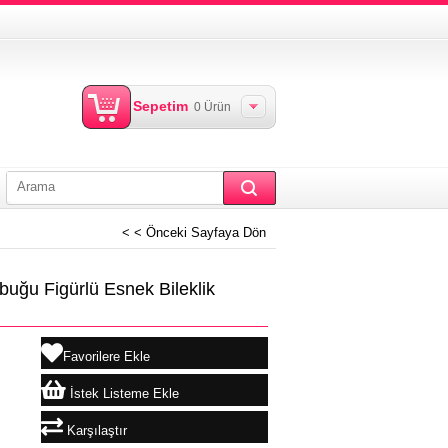
Sepetim
0
Ürün
< < Önceki Sayfaya Dön
uğu Figürlü Esnek Bileklik
Favorilere Ekle
İstek Listeme Ekle
Karşılaştır