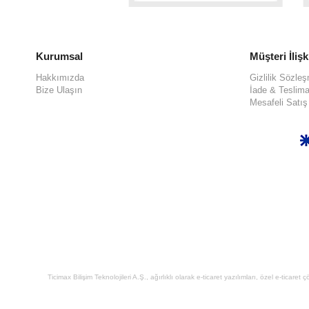
Kurumsal
Müşteri İlişk
Hakkımızda
Gizlilik Sözle
Bize Ulaşın
İade & Teslima
Mesafeli Satı
Ticimax Bilişim Teknolojileri A.Ş., ağırlıklı olarak e-ticaret yazılımları, özel e-tica