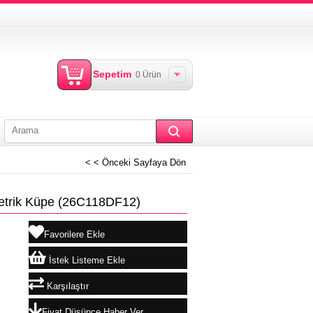
Sepetim
0
Ürün
< < Önceki Sayfaya Dön
etrik Küpe
(26C118DF12)
Favorilere Ekle
İstek Listeme Ekle
Karşılaştır
Fiyat Düşünce Haber Ver