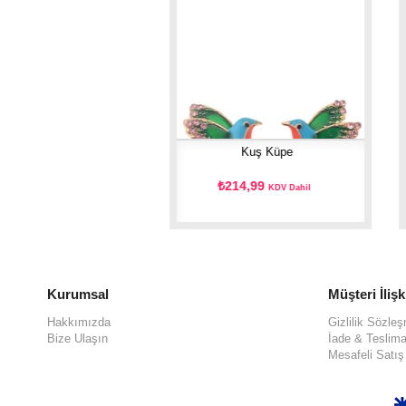
Küpe
Kuş Küpe
69,99
₺214,99
KDV Dahil
KDV Dahil
Kurumsal
Müşteri İlişk
Hakkımızda
Gizlilik Sözle
Bize Ulaşın
İade & Teslima
Mesafeli Satı