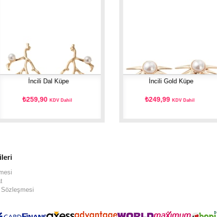
İncili Dal Küpe
İncili Gold Küpe
₺259,90
₺249,99
KDV Dahil
KDV Dahil
ileri
şmesi
t
ş Sözleşmesi