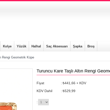
Kolye
Yüzük
Halhal
Saç Aksesuarı
Şapka
Broş
ın Rengi Geometrik Küpe
Turuncu Kare Taşlı Altın Rengi Geom
Fiyat
:
₺441,66
+ KDV
KDV Dahil
:
₺529,99
: