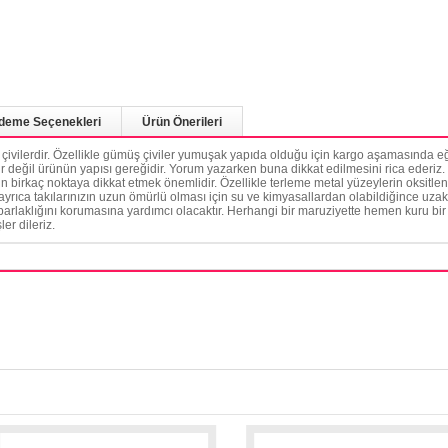
deme Seçenekleri
Ürün Önerileri
k çivilerdir. Özellikle gümüş çiviler yumuşak yapıda olduğu için kargo aşamasında eğ
r değil ürünün yapısı gereğidir. Yorum yazarken buna dikkat edilmesini rica ederiz. Ü
 birkaç noktaya dikkat etmek önemlidir. Özellikle terleme metal yüzeylerin oksitlen
 ayrıca takılarınızın uzun ömürlü olması için su ve kimyasallardan olabildiğince uzak 
laklığını korumasına yardımcı olacaktır. Herhangi bir maruziyette hemen kuru bir 
ler dileriz.