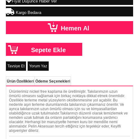
Fiyat Düşünce Haber Ver
Kargo Bedava
Tavsiye Et
Yorum Yaz
Ürün Özellikleri
Ödeme Seçenekleri
Ürünlerimiz nickel free kaplama ile üretilmiştir. Takılarımızın uzun
ömürlü olmasını sağlamak için birkaç noktaya dikkat etmek önemlidir.
Özellikle terleme metal yüzeylerin oksitlenmesine yol açabilir. Bu
nedenle aşırı terleme durumlarında takılarınızı çıkarmanız önerilir. Ve
ayrıca takılarınızın uzun ömürlü olması için su ve kimyasallardan
olabildiğince uzak tutulmalıdır.Takılarınızı düzenli olarak temizlemek ve
nemden uzak tutmak da onların parlaklığını korumasına yardımcı
olacaktır. Herhangi bir maruziyette hemen kuru bir mendille nemi
alınmalıdır. Pelin Aksesuarı tercih ettiğiniz için teşekkür eder, Keyifli
alışverişler dileriz.