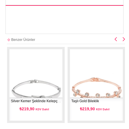
Benzer Ürünler
Silver Kemer Şeklinde Kelepçe Bileklik
Taşlı Gold Bileklik
T
₺219,90
₺219,90
KDV Dahil
KDV Dahil