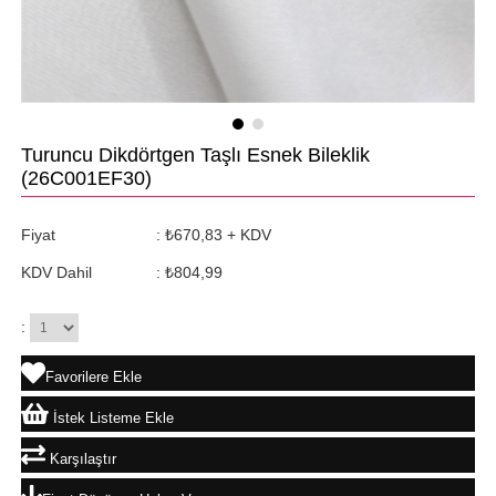
Turuncu Dikdörtgen Taşlı Esnek Bileklik
(26C001EF30)
Fiyat
:
₺670,83
+ KDV
KDV Dahil
:
₺804,99
:
Favorilere Ekle
İstek Listeme Ekle
Karşılaştır