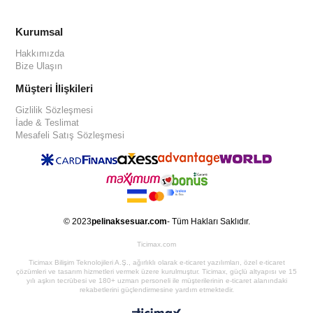
Kurumsal
Hakkımızda
Bize Ulaşın
Müşteri İlişkileri
Gizlilik Sözleşmesi
İade & Teslimat
Mesafeli Satış Sözleşmesi
© 2023
pelinaksesuar.com
- Tüm Hakları Saklıdır.
Ticimax.com
Ticimax Bilişim Teknolojileri A.Ş., ağırlıklı olarak e-ticaret yazılımları, özel e-ticaret
çözümleri ve tasarım hizmetleri vermek üzere kurulmuştur. Ticimax, güçlü altyapısı ve 15
yılı aşkın tecrübesi ve 180+ uzman personeli ile müşterilerinin e-ticaret alanındaki
rekabetlerini güçlendirmesine yardım etmektedir.