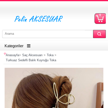
0
S
Ü
Kategoriler
Anasayfa
>
Saç Aksesuarı
>
Toka
>
Turkuaz Sedefli Balık Kuyruğu Toka