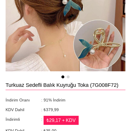
Turkuaz Sedefli Balık Kuyruğu Toka
(7G008F72)
İndirim Oranı
:
91
%
İndirim
KDV Dahil
:
₺379,99
İndirimli
:
₺29,17
+ KDV
KDV Dahil
:
₺35,00