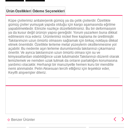
Ürün Özellikleri
Ödeme Seçenekleri
Küpe çivilerimiz antialerjenik gümüş ya da çelik çivilerdir. Özellikle
gümüş çiviler yumuşak yapıda olduğu için kargo aşamasında eğrilme
yapabilmektedir. Elinizle nazikçe düzeltebilirsiniz. Bu bir deformasyon
ya da kusur değil ürünün yapısı gereğidir. Yorum yazarken buna dikkat
edilmesini rica ederiz. Ürünlerimiz nickel free kaplama ile üretilmiştir.
Takılarımızın uzun ömürlü olmasını sağlamak için birkaç noktaya dikkat
etmek önemlidir. Özellikle terleme metal yüzeylerin oksitlenmesine yol
açabilir. Bu nedenle aşırı terleme durumlarında takılarınızı çıkarmanız
önerilir. Ve ayrıca takılarınızın uzun ömürlü olması için su ve
kimyasallardan olabildiğince uzak tutulmalıdır.Takılarınızı düzenli olarak
temizlemek ve nemden uzak tutmak da onların parlaklığını korumasına
yardımcı olacaktır. Herhangi bir maruziyette hemen kuru bir mendille
nemi alınmalıdır. Pelin Aksesuarı tercih ettiğiniz için teşekkür eder,
Keyifli alışverişler dileriz.
Benzer Ürünler