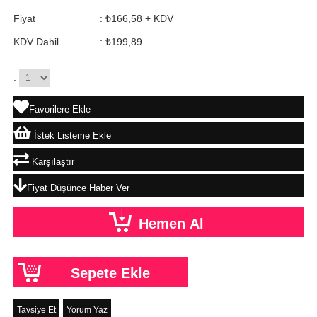
Fiyat
:
₺166,58
+ KDV
KDV Dahil
:
₺199,89
:
Favorilere Ekle
İstek Listeme Ekle
Karşılaştır
Fiyat Düşünce Haber Ver
Tavsiye Et
Yorum Yaz