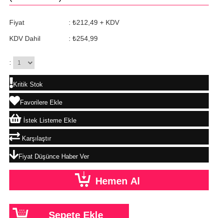
Fiyat
:
₺212,49
+ KDV
KDV Dahil
:
₺254,99
:
Kritik Stok
Favorilere Ekle
İstek Listeme Ekle
Karşılaştır
Fiyat Düşünce Haber Ver