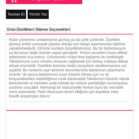
Tavsiye Et
Yorum Yaz
Ürün Özellikleri
Ödeme Seçenekleri
Küpe çivilerimiz antialerjenik gümüş ya da çelik çivilerdir. Özellikle
gümüş çiviler yumuşak yapıda olduğu için kargo aşamasında eğrilme
yapabilmektedir. Elinizle nazikçe düzeltebilirsiniz. Bu bir deformasyon
ya da kusur değil ürünün yapısı gereğidir. Yorum yazarken buna dikkat
edilmesini rica ederiz. Ürünlerimiz nickel free kaplama ile üretilmiştir.
Takılarımızın uzun ömürlü olmasını sağlamak için birkaç noktaya dikkat
etmek önemlidir. Özellikle terleme metal yüzeylerin oksitlenmesine yol
açabilir. Bu nedenle aşırı terleme durumlarında takılarınızı çıkarmanız
önerilir. Ve ayrıca takılarınızın uzun ömürlü olması için su ve
kimyasallardan olabildiğince uzak tutulmalıdır.Takılarınızı düzenli olarak
temizlemek ve nemden uzak tutmak da onların parlaklığını korumasına
yardımcı olacaktır. Herhangi bir maruziyette hemen kuru bir mendille
nemi alınmalıdır. Pelin Aksesuarı tercih ettiğiniz için teşekkür eder,
Keyifli alışverişler dileriz.