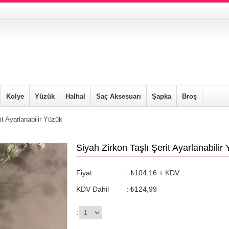
Kolye
Yüzük
Halhal
Saç Aksesuarı
Şapka
Broş
it Ayarlanabilir Yüzük
Siyah Zirkon Taşlı Şerit Ayarlanabili
Fiyat
:
₺104,16
+ KDV
KDV Dahil
:
₺124,99
: