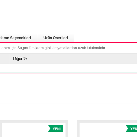
deme Seçenekleri
Ürün Önerileri
llanım için Su,parfüm,krem gibi kimyasallardan uzak tutulmalıdır.
Diğer %