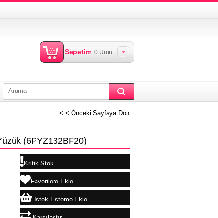
Sepetim
0
Ürün
< < Önceki Sayfaya Dön
r Yüzük
(6PYZ132BF20)
Kritik Stok
Favorilere Ekle
İstek Listeme Ekle
Karşılaştır