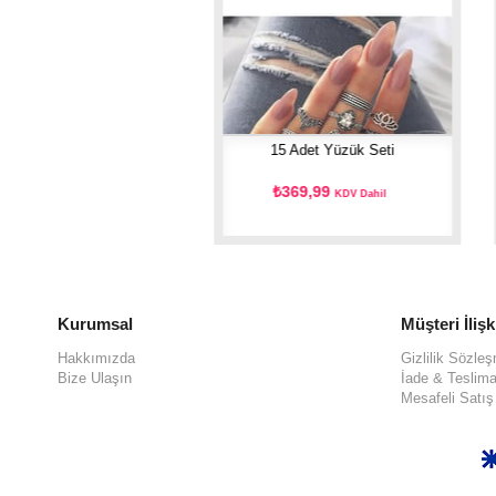
r Çoklu Yüzük Seti
15 Adet Yüzük Seti
34,99
₺369,99
KDV Dahil
KDV Dahil
Kurumsal
Müşteri İlişk
Hakkımızda
Gizlilik Sözle
Bize Ulaşın
İade & Teslima
Mesafeli Satı