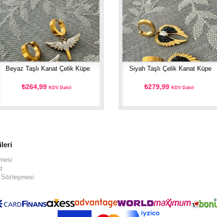
Beyaz Taşlı Kanat Çelik Küpe
Siyah Taşlı Çelik Kanat Küpe
₺264,99
₺279,99
KDV Dahil
KDV Dahil
ileri
şmesi
t
ş Sözleşmesi