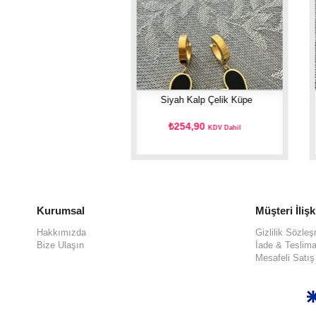
li Kalp Çelik Küpe
Siyah Kalp Çelik Küpe
54,90
₺254,90
KDV Dahil
KDV Dahil
Kurumsal
Müşteri İlişk
Hakkımızda
Gizlilik Sözle
Bize Ulaşın
İade & Teslima
Mesafeli Satı