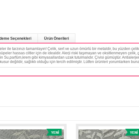
deme Seçenekleri
Ürün Önerileri
peler ile tarzınızı tamamlayın! Çelik, sert ve uzun ömürlü bir metaldir, bu yüzden çe
küpeler hassas ciltler için de idealdir. Alerji riski taşımayan ve oksitlenmeyen çelik
çin Su,parfüm,krem gibi kimyasallardan uzak tutulmalıdır. Çivisi gümüştür. Antialerje
ir kusur değildir, sağlıklı olduğu için tercih edilmiştir. Lütfen ürünleri yorumlarken bun