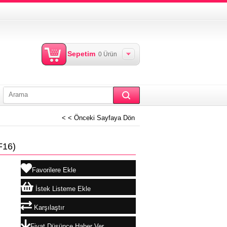
Sepetim
0
Ürün
< < Önceki Sayfaya Dön
F16)
Favorilere Ekle
İstek Listeme Ekle
Karşılaştır
Fiyat Düşünce Haber Ver