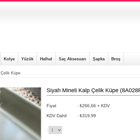
Kolye
Yüzük
Halhal
Saç Aksesuarı
Şapka
Broş
 Çelik Küpe
Siyah Mineli Kalp Çelik Küpe
(8A028
Fiyat
:
₺266,66
+ KDV
KDV Dahil
:
₺319,99
: