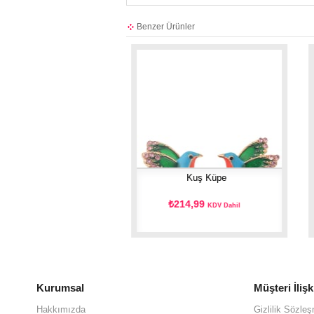
Benzer Ürünler
Küpe
Kuş Küpe
69,99
₺214,99
KDV Dahil
KDV Dahil
Kurumsal
Müşteri İlişk
Hakkımızda
Gizlilik Sözle