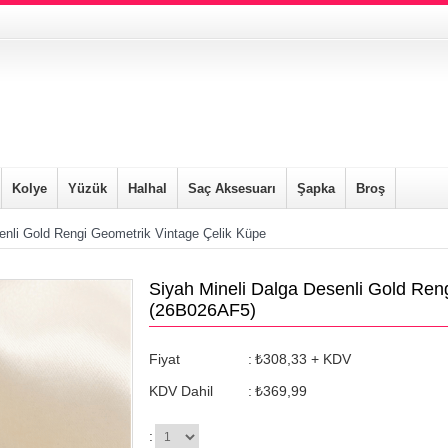
Kolye
Yüzük
Halhal
Saç Aksesuarı
Şapka
Broş
enli Gold Rengi Geometrik Vintage Çelik Küpe
Siyah Mineli Dalga Desenli Gold Ren
(26B026AF5)
Fiyat
:
₺308,33
+ KDV
KDV Dahil
:
₺369,99
: