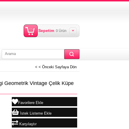
Sepetim
0
Ürün
< < Önceki Sayfaya Dön
gi Geometrik Vintage Çelik Küpe
Favorilere Ekle
İstek Listeme Ekle
Karşılaştır