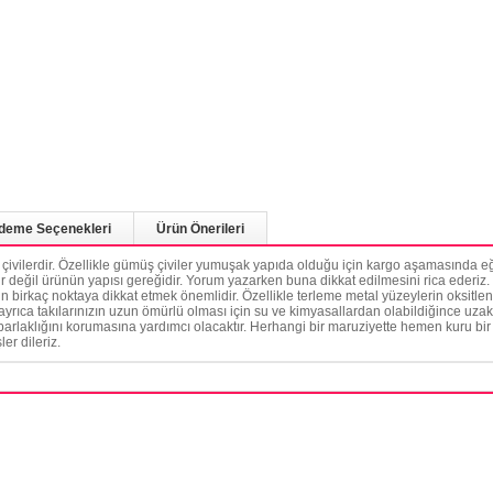
deme Seçenekleri
Ürün Önerileri
k çivilerdir. Özellikle gümüş çiviler yumuşak yapıda olduğu için kargo aşamasında eğ
r değil ürünün yapısı gereğidir. Yorum yazarken buna dikkat edilmesini rica ederiz. Ü
 birkaç noktaya dikkat etmek önemlidir. Özellikle terleme metal yüzeylerin oksitlen
 ayrıca takılarınızın uzun ömürlü olması için su ve kimyasallardan olabildiğince uzak 
laklığını korumasına yardımcı olacaktır. Herhangi bir maruziyette hemen kuru bir 
ler dileriz.