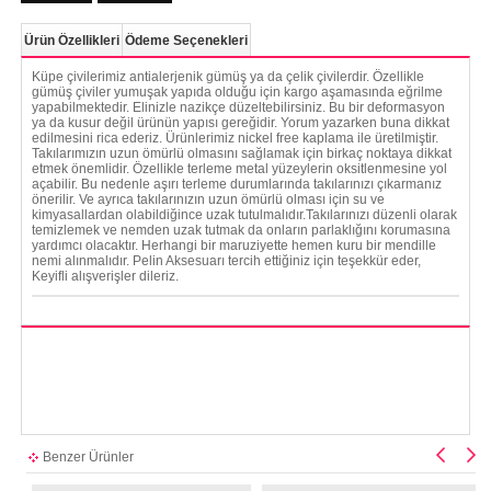
Ürün Özellikleri
Ödeme Seçenekleri
Küpe çivilerimiz antialerjenik gümüş ya da çelik çivilerdir. Özellikle
gümüş çiviler yumuşak yapıda olduğu için kargo aşamasında eğrilme
yapabilmektedir. Elinizle nazikçe düzeltebilirsiniz. Bu bir deformasyon
ya da kusur değil ürünün yapısı gereğidir. Yorum yazarken buna dikkat
edilmesini rica ederiz. Ürünlerimiz nickel free kaplama ile üretilmiştir.
Takılarımızın uzun ömürlü olmasını sağlamak için birkaç noktaya dikkat
etmek önemlidir. Özellikle terleme metal yüzeylerin oksitlenmesine yol
açabilir. Bu nedenle aşırı terleme durumlarında takılarınızı çıkarmanız
önerilir. Ve ayrıca takılarınızın uzun ömürlü olması için su ve
kimyasallardan olabildiğince uzak tutulmalıdır.Takılarınızı düzenli olarak
temizlemek ve nemden uzak tutmak da onların parlaklığını korumasına
yardımcı olacaktır. Herhangi bir maruziyette hemen kuru bir mendille
nemi alınmalıdır. Pelin Aksesuarı tercih ettiğiniz için teşekkür eder,
Keyifli alışverişler dileriz.
Benzer Ürünler