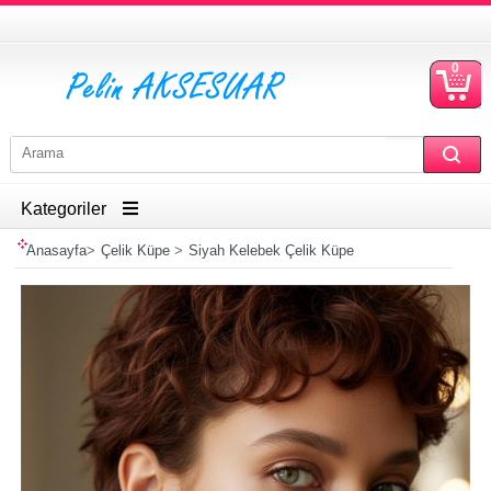
0
S
Ü
Kategoriler
Anasayfa
>
Çelik Küpe
>
Siyah Kelebek Çelik Küpe