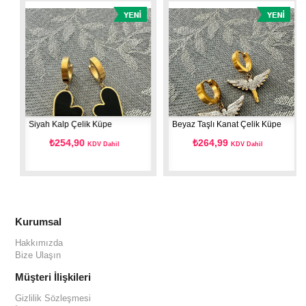
Siyah Kalp Çelik Küpe
Beyaz Taşlı Kanat Çelik Küpe
₺254,90
₺264,99
KDV Dahil
KDV Dahil
Kurumsal
Hakkımızda
Bize Ulaşın
Müşteri İlişkileri
Gizlilik Sözleşmesi