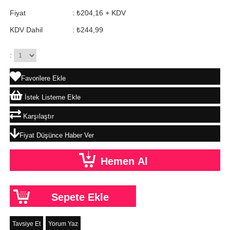
Fiyat
:
₺204,16
+ KDV
KDV Dahil
:
₺244,99
:
Favorilere Ekle
İstek Listeme Ekle
Karşılaştır
Fiyat Düşünce Haber Ver
Tavsiye Et
Yorum Yaz