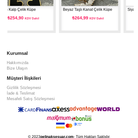
lp Çelik Küpe
Beyaz Taşlı Kanat Çelik Küpe
Siyah Taşlı Ç
54,90
₺264,99
₺279,
KDV Dahil
KDV Dahil
Kurumsal
Hakkımızda
Bize Ulaşın
Müşteri İlişkileri
Gizlilik Sözleşmesi
İade & Teslimat
Mesafeli Satış Sözleşmesi
© 2023
pelinaksesuar.com
- Tüm Hakları Saklıdır.