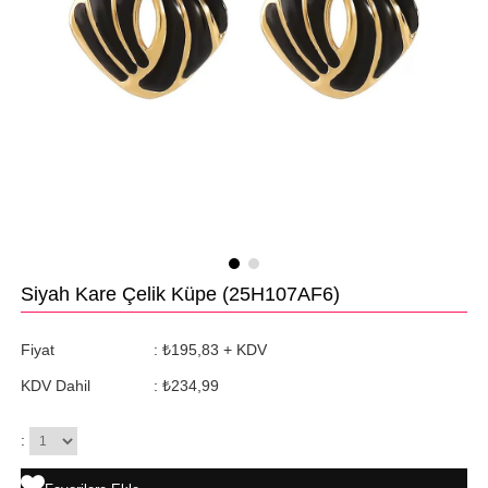
Siyah Kare Çelik Küpe
(25H107AF6)
Fiyat
:
₺195,83
+ KDV
KDV Dahil
:
₺234,99
: