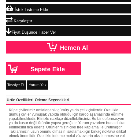
İstek Listeme Ekle
Karşılaştır
Fiyat Düşünce Haber Ver
Tavsiye Et
Yorum Yaz
Ürün Özellikleri
Ödeme Seçenekleri
Küpe çivilerimiz antialerjenik gümüş ya da çelik çivilerdir. Özellikle
gümüş çiviler yumuşak yapıda olduğu için kargo aşamasında eğrilme
yapabilmektedir. Elinizle nazikçe düzeltebilirsiniz. Bu bir deformasyon
ya da kusur değil ürünün yapısı gereğidir. Yorum yazarken buna dikkat
edilmesini rica ederiz. Ürünlerimiz nickel free kaplama ile üretilmiştir.
Takılarımızın uzun ömürlü olmasını sağlamak için birkaç noktaya dikkat
etmek önemlidir. Özellikle terleme metal yüzeylerin oksitlenmesine yol