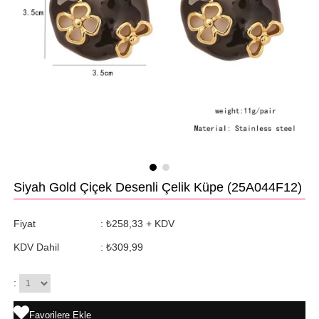
Siyah Gold Çiçek Desenli Çelik Küpe
(25A044F12)
Fiyat
:
₺258,33
+ KDV
KDV Dahil
:
₺309,99
:
Favorilere Ekle