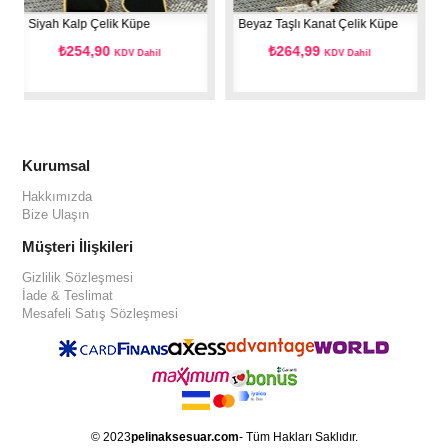
Siyah Kalp Çelik Küpe
Beyaz Taşlı Kanat Çelik Küpe
Siyah
₺254,90
₺264,99
KDV Dahil
KDV Dahil
Kurumsal
Hakkımızda
Bize Ulaşın
Müşteri İlişkileri
Gizlilik Sözleşmesi
İade & Teslimat
Mesafeli Satış Sözleşmesi
© 2023
pelinaksesuar.com
- Tüm Hakları Saklıdır.