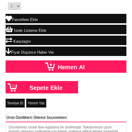
:
Favorilere Ekle
İstek Listeme Ekle
Karşılaştır
Fiyat Düşünce Haber Ver
Tavsiye Et
Yorum Yaz
Ürün Özellikleri
Ödeme Seçenekleri
Ürünlerimiz nickel free kaplama ile üretilmiştir. Takılarımızın uzun
ömürlü olmasını sağlamak için birkaç noktaya dikkat etmek önemlidir.