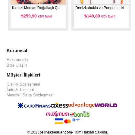
e
Kırmızı Mercan Doğaltaşlı Çoklu Kolye
Denizkabuklu ve Ponponlu İkili Tasarım Kolye -Mor
₺259,90
₺149,80
KDV Dahil
KDV Dahil
Kurumsal
Hakkımızda
Bize Ulaşın
Müşteri İlişkileri
Gizlilik Sözleşmesi
İade & Teslimat
Mesafeli Satış Sözleşmesi
© 2023
pelinaksesuar.com
- Tüm Hakları Saklıdır.