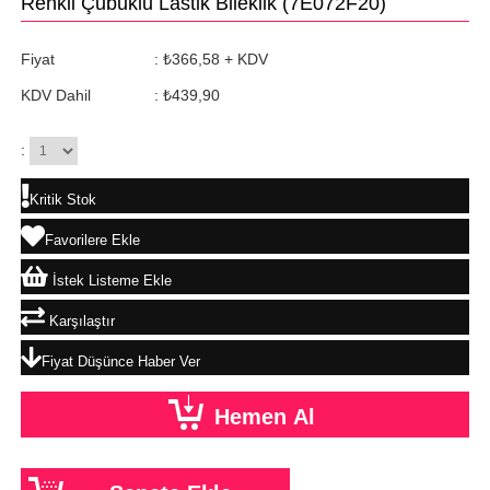
Renkli Çubuklu Lastik Bileklik
(7E072F20)
Fiyat
:
₺366,58
+ KDV
KDV Dahil
:
₺439,90
:
Kritik Stok
Favorilere Ekle
İstek Listeme Ekle
Karşılaştır
Fiyat Düşünce Haber Ver