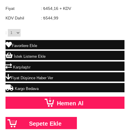
Fiyat
:
₺454,16
+ KDV
KDV Dahil
:
₺544,99
:
Favorilere Ekle
İstek Listeme Ekle
Karşılaştır
Fiyat Düşünce Haber Ver
Kargo Bedava