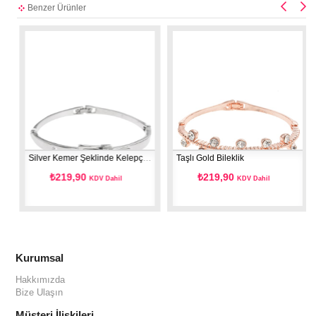
Benzer Ürünler
Silver Kemer Şeklinde Kelepçe Bileklik
Taşlı Gold Bileklik
₺219,90
₺219,90
KDV Dahil
KDV Dahil
Kurumsal
Hakkımızda
Bize Ulaşın
Müşteri İlişkileri