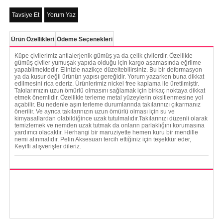
Tavsiye Et
Yorum Yaz
Ürün Özellikleri
Ödeme Seçenekleri
Küpe çivilerimiz antialerjenik gümüş ya da çelik çivilerdir. Özellikle
gümüş çiviler yumuşak yapıda olduğu için kargo aşamasında eğrilme
yapabilmektedir. Elinizle nazikçe düzeltebilirsiniz. Bu bir deformasyon
ya da kusur değil ürünün yapısı gereğidir. Yorum yazarken buna dikkat
edilmesini rica ederiz. Ürünlerimiz nickel free kaplama ile üretilmiştir.
Takılarımızın uzun ömürlü olmasını sağlamak için birkaç noktaya dikkat
etmek önemlidir. Özellikle terleme metal yüzeylerin oksitlenmesine yol
açabilir. Bu nedenle aşırı terleme durumlarında takılarınızı çıkarmanız
önerilir. Ve ayrıca takılarınızın uzun ömürlü olması için su ve
kimyasallardan olabildiğince uzak tutulmalıdır.Takılarınızı düzenli olarak
temizlemek ve nemden uzak tutmak da onların parlaklığını korumasına
yardımcı olacaktır. Herhangi bir maruziyette hemen kuru bir mendille
nemi alınmalıdır. Pelin Aksesuarı tercih ettiğiniz için teşekkür eder,
Keyifli alışverişler dileriz.