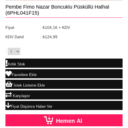
Pembe Fimo Nazar Boncuklu Püsküllü Halhal
(6PHL041F15)
Fiyat
:
₺104,16
+ KDV
KDV Dahil
:
₺124,99
:
Kritik Stok
Favorilere Ekle
İstek Listeme Ekle
Karşılaştır
Fiyat Düşünce Haber Ver