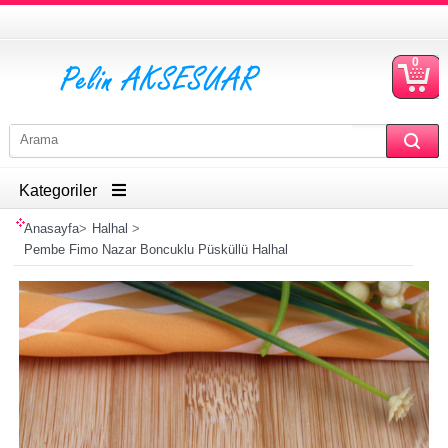
0
S
Ü
Kategoriler
Anasayfa
>
Halhal
>
Pembe Fimo Nazar Boncuklu Püsküllü Halhal