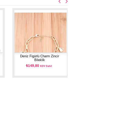
Deniz Figürlü Charm Zincir
Bileklik
₺149,80
KDV Dahil