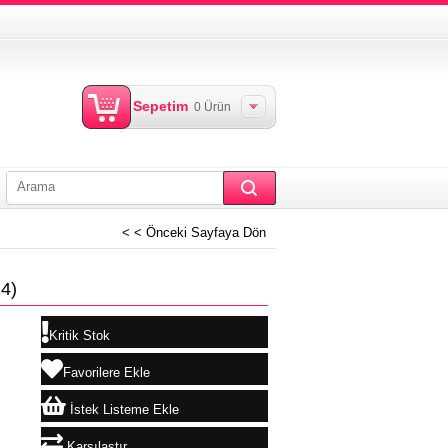
Sepetim
0
Ürün
< < Önceki Sayfaya Dön
4)
Kritik Stok
Favorilere Ekle
İstek Listeme Ekle
Karşılaştır