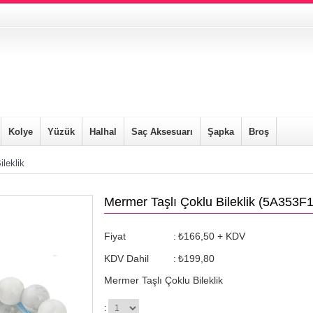
Kolye
Yüzük
Halhal
Saç Aksesuarı
Şapka
Broş
leklik
Mermer Taşlı Çoklu Bileklik
(5A353F1
Fiyat
:
₺166,50
+ KDV
KDV Dahil
:
₺199,80
Mermer Taşlı Çoklu Bileklik
: