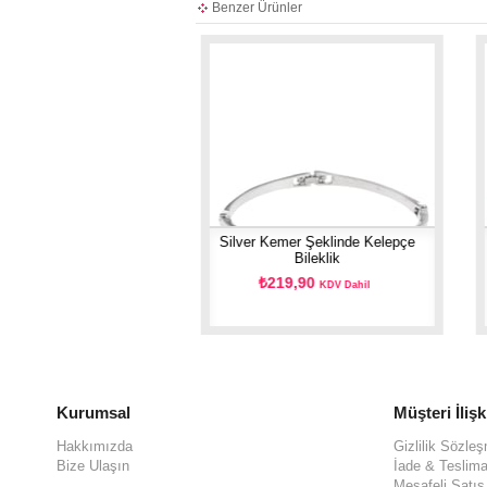
Benzer Ürünler
iks Taşlı Bordo Deri
Silver Kemer Şeklinde Kelepçe
lepçe Bileklik
Bileklik
74,90
₺219,90
KDV Dahil
KDV Dahil
Kurumsal
Müşteri İlişk
Hakkımızda
Gizlilik Sözle
Bize Ulaşın
İade & Teslima
Mesafeli Satı