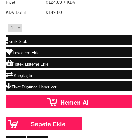
Fiyat
:
₺124,83
+ KDV
KDV Dahil
:
₺149,80
:
Kritik Stok
Favorilere Ekle
İstek Listeme Ekle
Karşılaştır
Fiyat Düşünce Haber Ver