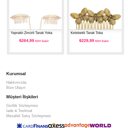
Yapraklı Zincirli Tarak Yoka
Kelebekli Tarak Toka
Y
₺264,99
₺229,99
KDV Dahil
KDV Dahil
Kurumsal
Hakkımızda
Bize Ulaşın
Müşteri İlişkileri
Gizlilik Sözleşmesi
İade & Teslimat
Mesafeli Satış Sözleşmesi