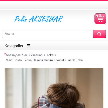
0
S
Ü
Kategoriler
Anasayfa
>
Saç Aksesuarı
>
Toka
>
Mavi Bordo Ekose Desenli Denim Fiyonklu Lastik Toka