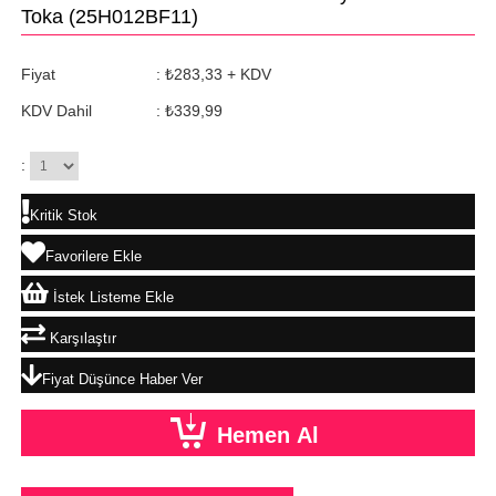
Toka
(25H012BF11)
Fiyat
:
₺283,33
+ KDV
KDV Dahil
:
₺339,99
:
Kritik Stok
Favorilere Ekle
İstek Listeme Ekle
Karşılaştır
Fiyat Düşünce Haber Ver