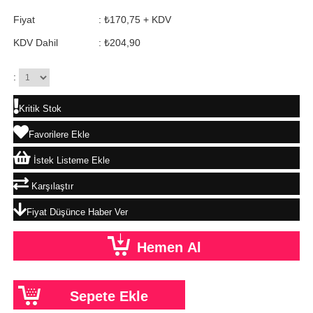
Fiyat
:
₺170,75
+ KDV
KDV Dahil
:
₺204,90
:
Kritik Stok
Favorilere Ekle
İstek Listeme Ekle
Karşılaştır
Fiyat Düşünce Haber Ver