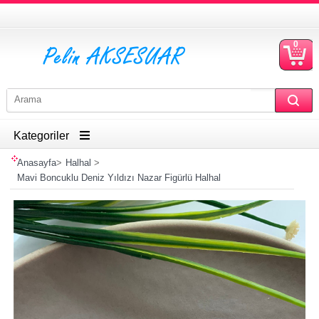
0
S
Ü
Kategoriler
Anasayfa
>
Halhal
>
Mavi Boncuklu Deniz Yıldızı Nazar Figürlü Halhal