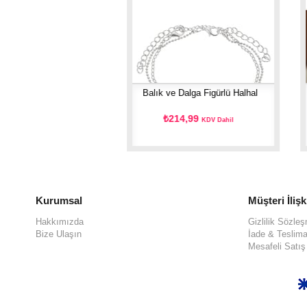
istalli Saçaklı Halhal
Balık ve Dalga Figürlü Halhal
49,80
₺214,99
KDV Dahil
KDV Dahil
Kurumsal
Müşteri İlişk
Hakkımızda
Gizlilik Sözle
Bize Ulaşın
İade & Teslima
Mesafeli Satı