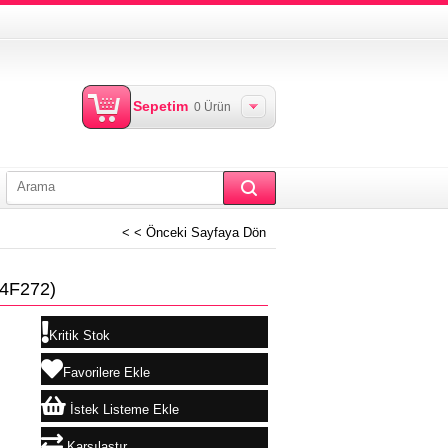
Sepetim
0
Ürün
< < Önceki Sayfaya Dön
4F272)
Kritik Stok
Favorilere Ekle
İstek Listeme Ekle
Karşılaştır