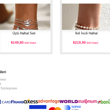
Üçlü Halhal Seti
İkili İncili Halhal
₺149,80
₺219,90
KDV Dahil
KDV Dahil
ileri
şmesi
t
ş Sözleşmesi