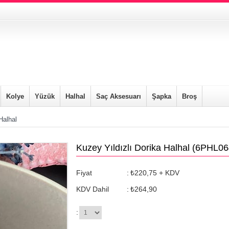
Kolye
Yüzük
Halhal
Saç Aksesuarı
Şapka
Broş
Halhal
Kuzey Yıldızlı Dorika Halhal
(6PHL06
Fiyat
:
₺220,75
+ KDV
KDV Dahil
:
₺264,90
: