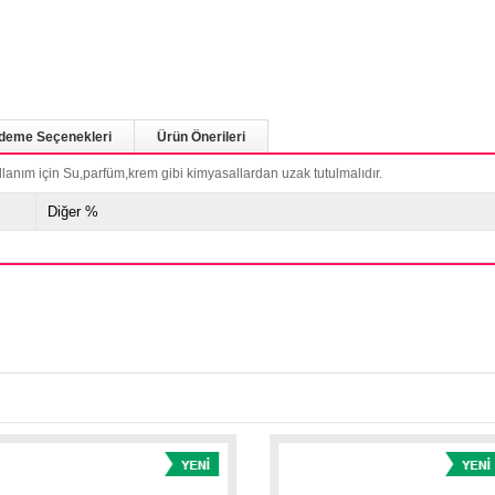
deme Seçenekleri
Ürün Önerileri
llanım için Su,parfüm,krem gibi kimyasallardan uzak tutulmalıdır.
Diğer %