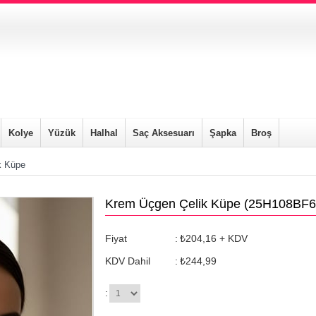
Kolye
Yüzük
Halhal
Saç Aksesuarı
Şapka
Broş
k Küpe
Krem Üçgen Çelik Küpe
(25H108BF6
Fiyat
:
₺204,16
+ KDV
KDV Dahil
:
₺244,99
: