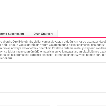
deme Seçenekleri
Ürün Önerileri
k çivilerdir. Özellikle gümüş çiviler yumuşak yapıda olduğu için kargo aşamasında eğ
r değil ürünün yapısı gereğidir. Yorum yazarken buna dikkat edilmesini rica ederiz. Ü
 birkaç noktaya dikkat etmek önemlidir. Özellikle terleme metal yüzeylerin oksitlen
 ayrıca takılarınızın uzun ömürlü olması için su ve kimyasallardan olabildiğince uzak 
laklığını korumasına yardımcı olacaktır. Herhangi bir maruziyette hemen kuru bir 
ler dileriz.