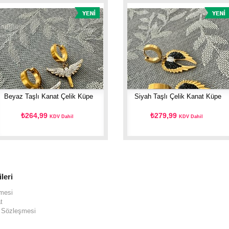
Beyaz Taşlı Kanat Çelik Küpe
Siyah Taşlı Çelik Kanat Küpe
₺264,99
₺279,99
KDV Dahil
KDV Dahil
ileri
şmesi
t
ş Sözleşmesi