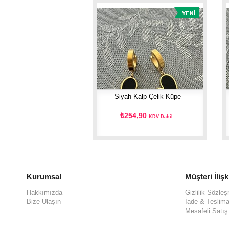
li Kalp Çelik Küpe
Siyah Kalp Çelik Küpe
54,90
₺254,90
KDV Dahil
KDV Dahil
Kurumsal
Müşteri İlişk
Hakkımızda
Gizlilik Sözle
Bize Ulaşın
İade & Teslima
Mesafeli Satı