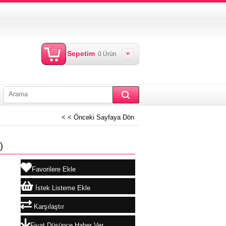
Sepetim
0
Ürün
< < Önceki Sayfaya Dön
)
Favorilere Ekle
İstek Listeme Ekle
Karşılaştır
Fiyat Düşünce Haber Ver