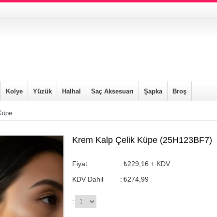
Kolye
Yüzük
Halhal
Saç Aksesuarı
Şapka
Broş
Küpe
Krem Kalp Çelik Küpe
(25H123BF7)
Fiyat
:
₺229,16
+ KDV
KDV Dahil
:
₺274,99
: