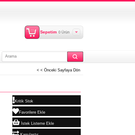
Sepetim
0
Ürün
< < Önceki Sayfaya Dön
Kritik Stok
Favorilere Ekle
İstek Listeme Ekle
Karşılaştır