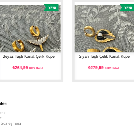
Beyaz Taşlı Kanat Çelik Küpe
Siyah Taşlı Çelik Kanat Küpe
₺264,99
₺279,99
KDV Dahil
KDV Dahil
ileri
şmesi
t
ş Sözleşmesi