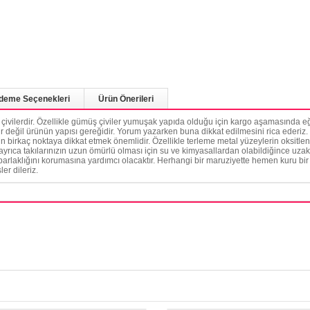
deme Seçenekleri
Ürün Önerileri
k çivilerdir. Özellikle gümüş çiviler yumuşak yapıda olduğu için kargo aşamasında eğ
r değil ürünün yapısı gereğidir. Yorum yazarken buna dikkat edilmesini rica ederiz. Ü
 birkaç noktaya dikkat etmek önemlidir. Özellikle terleme metal yüzeylerin oksitlen
 ayrıca takılarınızın uzun ömürlü olması için su ve kimyasallardan olabildiğince uzak 
laklığını korumasına yardımcı olacaktır. Herhangi bir maruziyette hemen kuru bir 
ler dileriz.