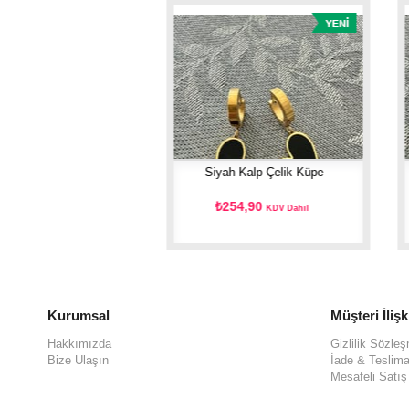
li Kalp Çelik Küpe
Siyah Kalp Çelik Küpe
54,90
₺254,90
KDV Dahil
KDV Dahil
Kurumsal
Müşteri İlişk
Hakkımızda
Gizlilik Sözle
Bize Ulaşın
İade & Teslima
Mesafeli Satı