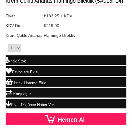
Krem Çoklu Ananas Flamingo Bileklik
(5A016F14)
Fiyat
:
₺183,25
+ KDV
KDV Dahil
:
₺219,90
Krem Çoklu Ananas Flamingo Bileklik
:
Kritik Stok
Favorilere Ekle
İstek Listeme Ekle
Karşılaştır
Fiyat Düşünce Haber Ver