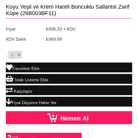
Koyu Yeşil ve Krem Hareli Boncuklu Sallantılı Zarif
Küpe
(26B003BF11)
Fiyat
:
₺308,33
+ KDV
KDV Dahil
:
₺369,99
:
Favorilere Ekle
İstek Listeme Ekle
Karşılaştır
Fiyat Düşünce Haber Ver