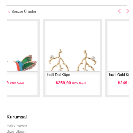
Benzer Ürünler
İncili Dal Küpe
İncili Gold Küpe
₺259,90
₺249,99
ahil
KDV Dahil
KDV Dahil
Kurumsal
Hakkımızda
Bize Ulaşın