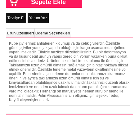
Tavsiye Et
Yorum Yaz
Ürün Özellikleri
Ödeme Seçenekleri
Küpe çivilerimiz antialerjenik gümüş ya da çelik çivilerdir. Özellikle
gümüş çiviler yumuşak yapıda olduğu için kargo aşamasında eğrilme
yapabilmektedir. Elinizle nazikçe düzeltebilirsiniz. Bu bir deformasyon
ya da kusur değil ürünün yapısı gereğidir. Yorum yazarken buna dikkat
edilmesini rica ederiz. Ürünlerimiz nickel free kaplama ile üretilmiştir.
Takılarımızın uzun ömürlü olmasını sağlamak için birkaç noktaya dikkat
etmek önemlidir. Özellikle terleme metal yüzeylerin oksitlenmesine yol
açabilir. Bu nedenle aşırı terleme durumlarında takılarınızı çıkarmanız
önerilir. Ve ayrıca takılarınızın uzun ömürlü olması için su ve
kimyasallardan olabildiğince uzak tutulmalıdır.Takılarınızı düzenli olarak
temizlemek ve nemden uzak tutmak da onların parlaklığını korumasına
yardımcı olacaktır. Herhangi bir maruziyette hemen kuru bir mendille
nemi alınmalıdır. Pelin Aksesuarı tercih ettiğiniz için teşekkür eder,
Keyifli alışverişler dileriz.