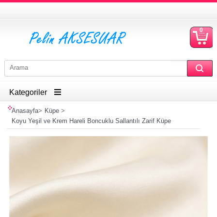
0
S
Ü
Kategoriler
Anasayfa
>
Küpe
>
Koyu Yeşil ve Krem Hareli Boncuklu Sallantılı Zarif Küpe