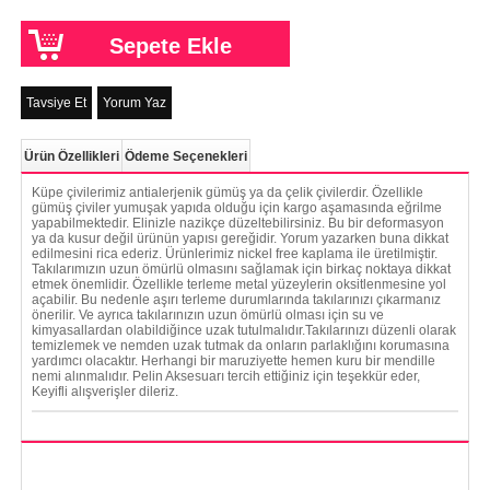
Tavsiye Et
Yorum Yaz
Ürün Özellikleri
Ödeme Seçenekleri
Küpe çivilerimiz antialerjenik gümüş ya da çelik çivilerdir. Özellikle
gümüş çiviler yumuşak yapıda olduğu için kargo aşamasında eğrilme
yapabilmektedir. Elinizle nazikçe düzeltebilirsiniz. Bu bir deformasyon
ya da kusur değil ürünün yapısı gereğidir. Yorum yazarken buna dikkat
edilmesini rica ederiz. Ürünlerimiz nickel free kaplama ile üretilmiştir.
Takılarımızın uzun ömürlü olmasını sağlamak için birkaç noktaya dikkat
etmek önemlidir. Özellikle terleme metal yüzeylerin oksitlenmesine yol
açabilir. Bu nedenle aşırı terleme durumlarında takılarınızı çıkarmanız
önerilir. Ve ayrıca takılarınızın uzun ömürlü olması için su ve
kimyasallardan olabildiğince uzak tutulmalıdır.Takılarınızı düzenli olarak
temizlemek ve nemden uzak tutmak da onların parlaklığını korumasına
yardımcı olacaktır. Herhangi bir maruziyette hemen kuru bir mendille
nemi alınmalıdır. Pelin Aksesuarı tercih ettiğiniz için teşekkür eder,
Keyifli alışverişler dileriz.