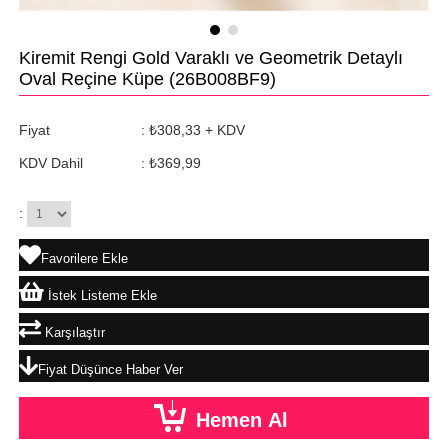
Kiremit Rengi Gold Varaklı ve Geometrik Detaylı
Oval Reçine Küpe
(26B008BF9)
Fiyat
:
₺308,33
+ KDV
KDV Dahil
:
₺369,99
:
Favorilere Ekle
İstek Listeme Ekle
Karşılaştır
Fiyat Düşünce Haber Ver