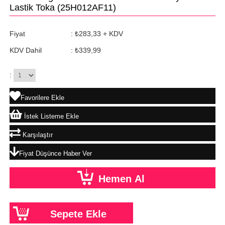
Lastik Toka
(25H012AF11)
Fiyat
:
₺283,33
+ KDV
KDV Dahil
:
₺339,99
:
Favorilere Ekle
İstek Listeme Ekle
Karşılaştır
Fiyat Düşünce Haber Ver