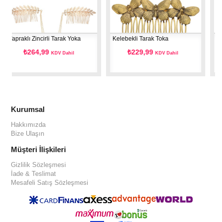
ı Zincirli Tarak Yoka
Kelebekli Tarak Toka
Yapraklı Tar
264,99
₺229,99
₺204
KDV Dahil
KDV Dahil
Kurumsal
Hakkımızda
Bize Ulaşın
Müşteri İlişkileri
Gizlilik Sözleşmesi
İade & Teslimat
Mesafeli Satış Sözleşmesi