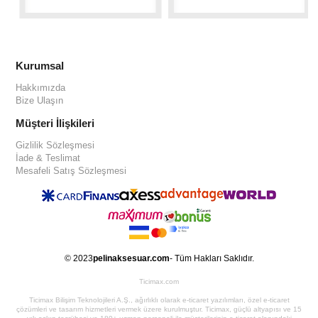
Kurumsal
Hakkımızda
Bize Ulaşın
Müşteri İlişkileri
Gizlilik Sözleşmesi
İade & Teslimat
Mesafeli Satış Sözleşmesi
© 2023
pelinaksesuar.com
- Tüm Hakları Saklıdır.
Ticimax.com
Ticimax Bilişim Teknolojileri A.Ş., ağırlıklı olarak e-ticaret yazılımları, özel e-ticaret
çözümleri ve tasarım hizmetleri vermek üzere kurulmuştur. Ticimax, güçlü altyapısı ve 15