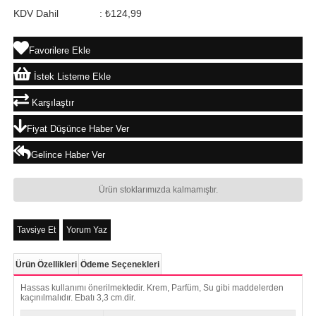
KDV Dahil
:
₺124,99
Favorilere Ekle
İstek Listeme Ekle
Karşılaştır
Fiyat Düşünce Haber Ver
Gelince Haber Ver
Ürün stoklarımızda kalmamıştır.
Tavsiye Et
Yorum Yaz
Ürün Özellikleri
Ödeme Seçenekleri
Hassas kullanımı önerilmektedir. Krem, Parfüm, Su gibi maddelerden
kaçınılmalıdır. Ebatı 3,3 cm.dir.