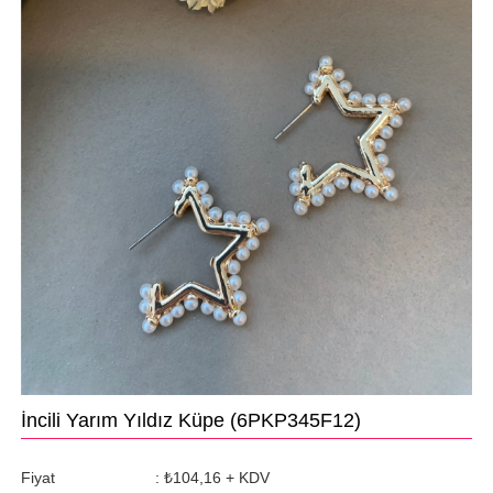
İncili Yarım Yıldız Küpe
(6PKP345F12)
Fiyat
:
₺104,16
+ KDV