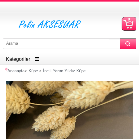
0
S
Ü
Kategoriler
Anasayfa
>
Küpe
>
İncili Yarım Yıldız Küpe