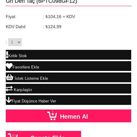
Gri Deri Taç
(6PTC098GF12)
Fiyat
:
₺104,16
+ KDV
KDV Dahil
:
₺124,99
:
Kritik Stok
Favorilere Ekle
İstek Listeme Ekle
Karşılaştır
Fiyat Düşünce Haber Ver