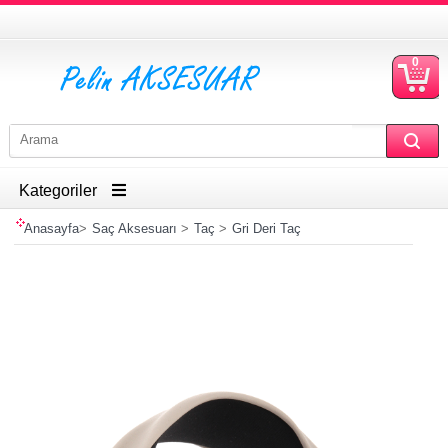
0
S
Ü
Kategoriler
Anasayfa
>
Saç Aksesuarı
>
Taç
>
Gri Deri Taç