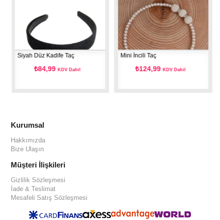
Siyah Düz Kadife Taç
Mini İncili Taç
Kır
₺84,99
₺124,99
KDV Dahil
KDV Dahil
Kurumsal
Hakkımızda
Bize Ulaşın
Müşteri İlişkileri
Gizlilik Sözleşmesi
İade & Teslimat
Mesafeli Satış Sözleşmesi