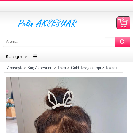
0
S
Ü
Kategoriler
Anasayfa
>
Saç Aksesuarı
>
Toka
>
Gold Tavşan Topuz Tokası