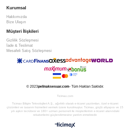
Kurumsal
Hakkımızda
Bize Ulaşın
Müşteri İlişkileri
Gizlilik Sözleşmesi
İade & Teslimat
Mesafeli Satış Sözleşmesi
© 2023
pelinaksesuar.com
- Tüm Hakları Saklıdır.
Ticimax.com
Ticimax Bilişim Teknolojileri A.Ş., ağırlıklı olarak e-ticaret yazılımları, özel e-ticaret
çözümleri ve tasarım hizmetleri vermek üzere kurulmuştur. Ticimax, güçlü altyapısı ve 15
yılı aşkın tecrübesi ve 180+ uzman personeli ile müşterilerinin e-ticaret alanındaki
rekabetlerini güçlendirmesine yardım etmektedir.