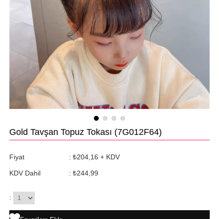
Gold Tavşan Topuz Tokası
(7G012F64)
Fiyat
:
₺204,16
+ KDV
KDV Dahil
:
₺244,99
: