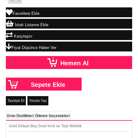
Favorilere Ekle
İstek Listeme Ekle
Karşılaştır
Fiyat Düşünce Haber Ver
Tavsiye Et
Yorum Yaz
Ürün Özellikleri
Ödeme Seçenekleri
Gold Detaylı Beş Sıralı İncili ve Taşlı Bileklik