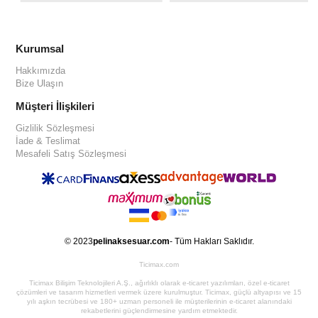
Kurumsal
Hakkımızda
Bize Ulaşın
Müşteri İlişkileri
Gizlilik Sözleşmesi
İade & Teslimat
Mesafeli Satış Sözleşmesi
© 2023
pelinaksesuar.com
- Tüm Hakları Saklıdır.
Ticimax.com
Ticimax Bilişim Teknolojileri A.Ş., ağırlıklı olarak e-ticaret yazılımları, özel e-ticaret
çözümleri ve tasarım hizmetleri vermek üzere kurulmuştur. Ticimax, güçlü altyapısı ve 15
yılı aşkın tecrübesi ve 180+ uzman personeli ile müşterilerinin e-ticaret alanındaki
rekabetlerini güçlendirmesine yardım etmektedir.