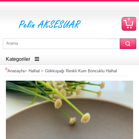
0
S
Ü
Kategoriler
Anasayfa
>
Halhal
>
Gökkuşağı Renkli Kum Boncuklu Halhal