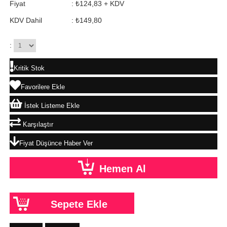
Fiyat
:
₺124,83
+ KDV
KDV Dahil
:
₺149,80
:
Kritik Stok
Favorilere Ekle
İstek Listeme Ekle
Karşılaştır
Fiyat Düşünce Haber Ver