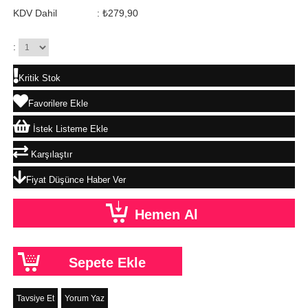
KDV Dahil
:
₺279,90
:
Kritik Stok
Favorilere Ekle
İstek Listeme Ekle
Karşılaştır
Fiyat Düşünce Haber Ver
Tavsiye Et
Yorum Yaz