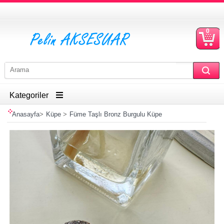
0
S
Ü
Kategoriler
Anasayfa
>
Küpe
>
Füme Taşlı Bronz Burgulu Küpe