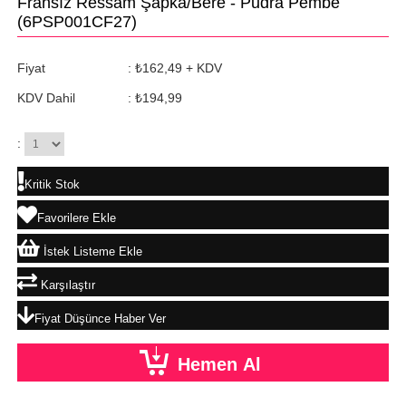
Fransız Ressam Şapka/Bere - Pudra Pembe
(6PSP001CF27)
Fiyat
:
₺162,49
+ KDV
KDV Dahil
:
₺194,99
:
Kritik Stok
Favorilere Ekle
İstek Listeme Ekle
Karşılaştır
Fiyat Düşünce Haber Ver