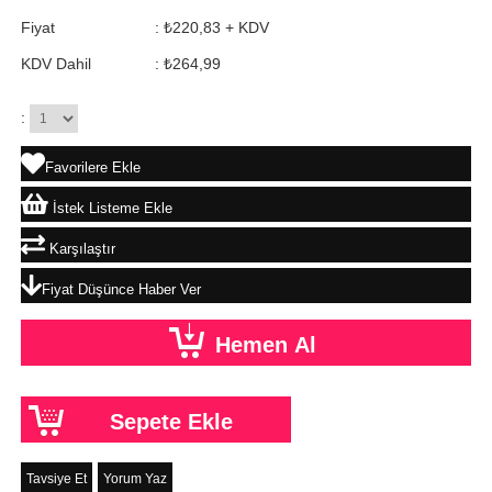
Fiyat
:
₺220,83
+ KDV
KDV Dahil
:
₺264,99
:
Favorilere Ekle
İstek Listeme Ekle
Karşılaştır
Fiyat Düşünce Haber Ver
Tavsiye Et
Yorum Yaz