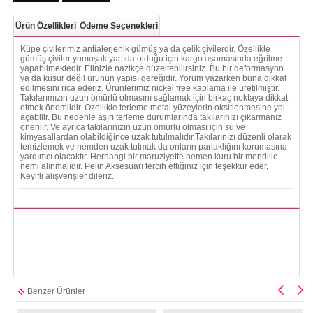
Ürün Özellikleri
Ödeme Seçenekleri
Küpe çivilerimiz antialerjenik gümüş ya da çelik çivilerdir. Özellikle
gümüş çiviler yumuşak yapıda olduğu için kargo aşamasında eğrilme
yapabilmektedir. Elinizle nazikçe düzeltebilirsiniz. Bu bir deformasyon
ya da kusur değil ürünün yapısı gereğidir. Yorum yazarken buna dikkat
edilmesini rica ederiz. Ürünlerimiz nickel free kaplama ile üretilmiştir.
Takılarımızın uzun ömürlü olmasını sağlamak için birkaç noktaya dikkat
etmek önemlidir. Özellikle terleme metal yüzeylerin oksitlenmesine yol
açabilir. Bu nedenle aşırı terleme durumlarında takılarınızı çıkarmanız
önerilir. Ve ayrıca takılarınızın uzun ömürlü olması için su ve
kimyasallardan olabildiğince uzak tutulmalıdır.Takılarınızı düzenli olarak
temizlemek ve nemden uzak tutmak da onların parlaklığını korumasına
yardımcı olacaktır. Herhangi bir maruziyette hemen kuru bir mendille
nemi alınmalıdır. Pelin Aksesuarı tercih ettiğiniz için teşekkür eder,
Keyifli alışverişler dileriz.
Benzer Ürünler