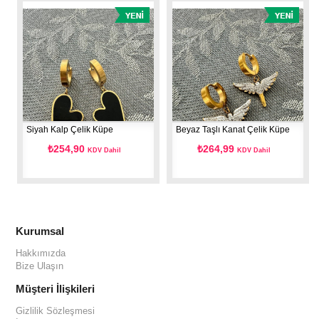
Siyah Kalp Çelik Küpe
Beyaz Taşlı Kanat Çelik Küpe
Siyah
₺254,90
₺264,99
KDV Dahil
KDV Dahil
Kurumsal
Hakkımızda
Bize Ulaşın
Müşteri İlişkileri
Gizlilik Sözleşmesi