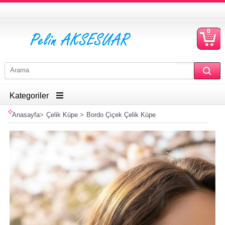
0
S
Ü
Kategoriler
Anasayfa
>
Çelik Küpe
>
Bordo Çiçek Çelik Küpe