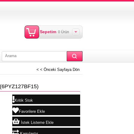
Sepetim
0
Ürün
< < Önceki Sayfaya Dön
(6PYZ127BF15)
Kritik Stok
Favorilere Ekle
İstek Listeme Ekle
Karşılaştır