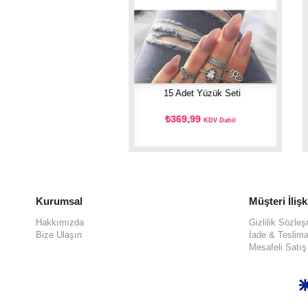
r Çoklu Yüzük Seti
15 Adet Yüzük Seti
34,99
₺369,99
KDV Dahil
KDV Dahil
Kurumsal
Müşteri İlişk
Hakkımızda
Gizlilik Sözle
Bize Ulaşın
İade & Teslima
Mesafeli Satı