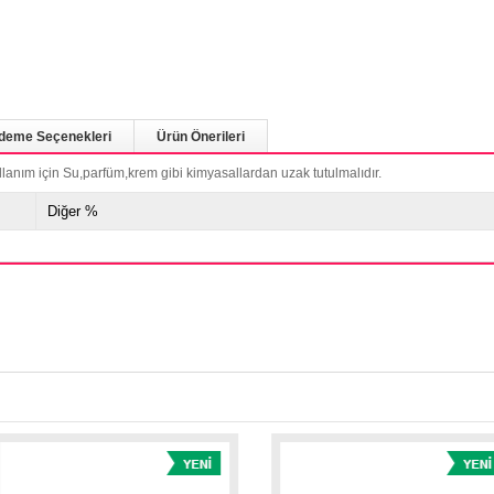
deme Seçenekleri
Ürün Önerileri
llanım için Su,parfüm,krem gibi kimyasallardan uzak tutulmalıdır.
Diğer %