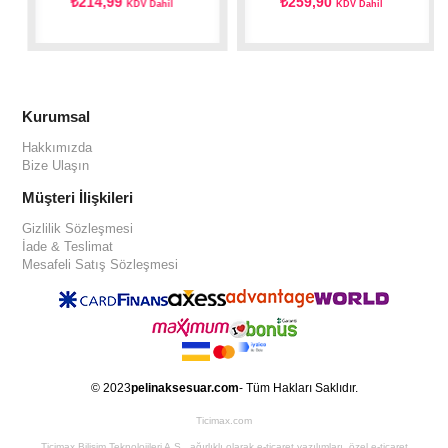
₺214,99
₺259,90
KDV Dahil
KDV Dahil
Kurumsal
Hakkımızda
Bize Ulaşın
Müşteri İlişkileri
Gizlilik Sözleşmesi
İade & Teslimat
Mesafeli Satış Sözleşmesi
© 2023
pelinaksesuar.com
- Tüm Hakları Saklıdır.
Ticimax.com
Ticimax Bilişim Teknolojileri A.Ş., ağırlıklı olarak e-ticaret yazılımları, özel e-ticaret