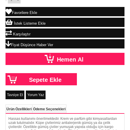
Favorilere Ekle
İstek Listeme Ekle
Karşılaştır
Fiyat Düşünce Haber Ver
Tavsiye Et
Yorum Yaz
Ürün Özellikleri
Ödeme Seçenekleri
Hassas kullanımı önerilmektedir. Krem ve parfüm gibi kimyasallardan
uzak tutulmalıdır. Küpe çivilerimiz antialerjenik gümüş ya da çelik
çivilerdir. Özellikle gümüş çiviler yumuşak yapıda olduğu için kargo