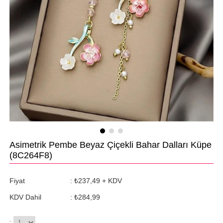
Asimetrik Pembe Beyaz Çiçekli Bahar Dalları Küpe
(8C264F8)
Fiyat
:
₺237,49
+ KDV
KDV Dahil
:
₺284,99
: