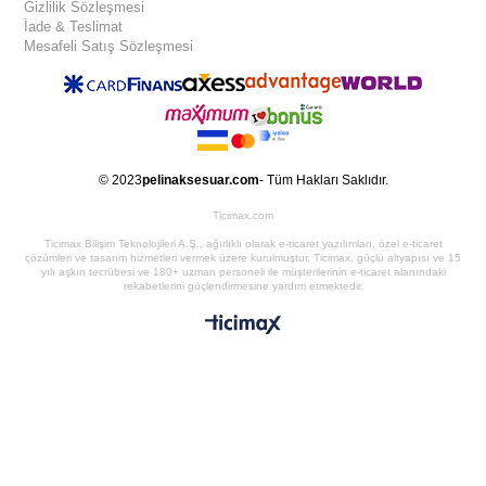
Gizlilik Sözleşmesi
İade & Teslimat
Mesafeli Satış Sözleşmesi
© 2023
pelinaksesuar.com
- Tüm Hakları Saklıdır.
Ticimax.com
Ticimax Bilişim Teknolojileri A.Ş., ağırlıklı olarak e-ticaret yazılımları, özel e-ticaret
çözümleri ve tasarım hizmetleri vermek üzere kurulmuştur. Ticimax, güçlü altyapısı ve 15
yılı aşkın tecrübesi ve 180+ uzman personeli ile müşterilerinin e-ticaret alanındaki
rekabetlerini güçlendirmesine yardım etmektedir.